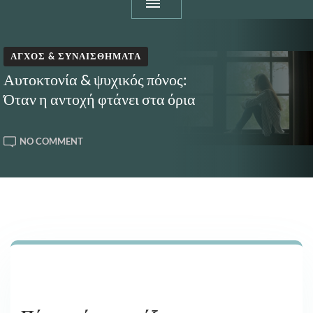
ΆΓΧΟΣ & ΣΥΝΑΙΣΘΉΜΑΤΑ
Αυτοκτονία & ψυχικός πόνος:
Όταν η αντοχή φτάνει στα όρια
ON
NO COMMENT
ΑΥΤΟΚΤΟΝΊΑ
&
ΨΥΧΙΚΌΣ
ΠΌΝΟΣ:
ΌΤΑΝ
Η
ΑΝΤΟΧΉ
ΦΤΆΝΕΙ
ΣΤΑ
ΌΡΙΑ