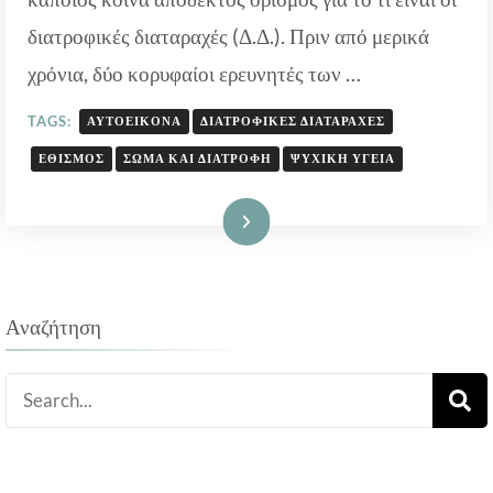
ΕΊΔΗ,
ΠΑΡΆΓΟΝΤΕΣ
διατροφικές διαταραχές (Δ.Δ.). Πριν από μερικά
ΚΙΝΔΎΝΟΥ
χρόνια, δύο κορυφαίοι ερευνητές των …
TAGS:
ΑΥΤΟΕΙΚΌΝΑ
ΔΙΑΤΡΟΦΙΚΈΣ ΔΙΑΤΑΡΑΧΈΣ
ΕΘΙΣΜΌΣ
ΣΏΜΑ ΚΑΙ ΔΙΑΤΡΟΦΉ
ΨΥΧΙΚΉ ΥΓΕΊΑ
Διαβάστε Περισσότερα
Αναζήτηση
Search
for: