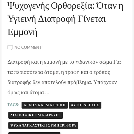
Ψυχογενής Ορθορεξία: Όταν η
Υγιεινή Διατροφή Γίνεται
Εμμονή
ON
NO COMMENT
ΨΥΧΟΓΕΝΉΣ
Διατροφή και η εμμονή με το «ιδανικό» σώμα Για
ΟΡΘΟΡΕΞΊΑ:
ΌΤΑΝ
τα περισσότερα άτομα, η τροφή και ο τρόπος
Η
ΥΓΙΕΙΝΉ
διατροφής δεν αποτελούν πρόβλημα. Υπάρχουν
ΔΙΑΤΡΟΦΉ
όμως και άτομα …
ΓΊΝΕΤΑΙ
ΕΜΜΟΝΉ
TAGS:
ΆΓΧΟΣ ΚΑΙ ΔΙΑΤΡΟΦΉ
ΑΥΤΟΈΛΕΓΧΟΣ
ΔΙΑΤΡΟΦΙΚΈΣ ΔΙΑΤΑΡΑΧΈΣ
ΨΥΧΑΝΑΓΚΑΣΤΙΚΉ ΣΥΜΠΕΡΙΦΟΡΆ