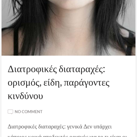
Διατροφικές διαταραχές:
ορισμός, είδη, παράγοντες
κινδύνου
ON
NO COMMENT
ΔΙΑΤΡΟΦΙΚΈΣ
Διατροφικές διαταραχές: γενικά Δεν υπάρχει
ΔΙΑΤΑΡΑΧΈΣ:
ΟΡΙΣΜΌΣ,
κάποιος κοινά αποδεκτός ορισμός για το τι είναι οι