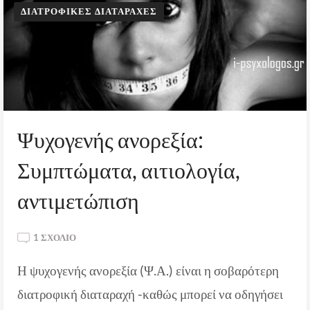
ΔΙΑΤΡΟΦΙΚΈΣ ΔΙΑΤΑΡΑΧΈΣ
Ψυχογενής ανορεξία:
Συμπτώματα, αιτιολογία,
αντιμετώπιση
ΣΤΟ
1 ΣΧΌΛΙΟ
ΨΥΧΟΓΕΝΉΣ
Η ψυχογενής ανορεξία (Ψ.Α.) είναι η σοβαρότερη
ΑΝΟΡΕΞΊΑ:
ΣΥΜΠΤΏΜΑΤΑ,
διατροφική διαταραχή -καθώς μπορεί να οδηγήσει
ΑΙΤΙΟΛΟΓΊΑ,