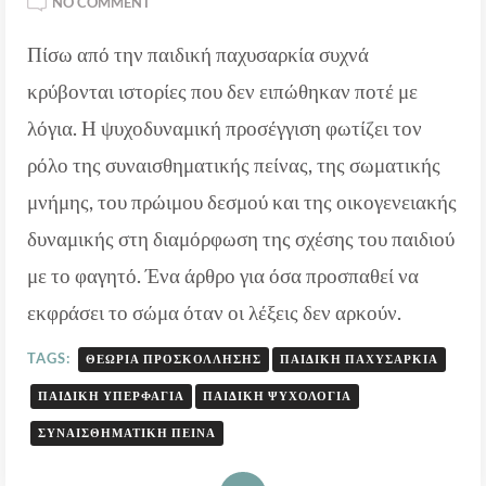
ON
NO COMMENT
ΠΑΙΔΙΚΉ
Πίσω από την παιδική παχυσαρκία συχνά
ΠΑΧΥΣΑΡΚΊΑ:
ΤΟ
κρύβονται ιστορίες που δεν ειπώθηκαν ποτέ με
ΒΆΡΟΣ
ΜΙΑΣ
λόγια. Η ψυχοδυναμική προσέγγιση φωτίζει τον
ΑΝΕΊΠΩΤΗΣ
ρόλο της συναισθηματικής πείνας, της σωματικής
ΙΣΤΟΡΊΑΣ
μνήμης, του πρώιμου δεσμού και της οικογενειακής
δυναμικής στη διαμόρφωση της σχέσης του παιδιού
με το φαγητό. Ένα άρθρο για όσα προσπαθεί να
εκφράσει το σώμα όταν οι λέξεις δεν αρκούν.
TAGS:
ΘΕΩΡΊΑ ΠΡΟΣΚΌΛΛΗΣΗΣ
ΠΑΙΔΙΚΉ ΠΑΧΥΣΑΡΚΊΑ
ΠΑΙΔΙΚΉ ΥΠΕΡΦΑΓΊΑ
ΠΑΙΔΙΚΉ ΨΥΧΟΛΟΓΊΑ
ΣΥΝΑΙΣΘΗΜΑΤΙΚΉ ΠΕΊΝΑ