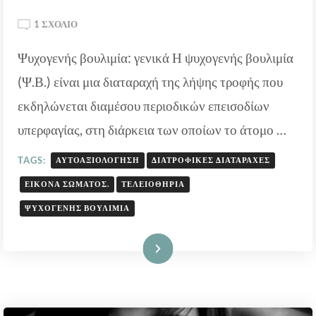
ΣΤΟ
1 ΣΧΌΛΙΟ
ΨΥΧΟΓΕΝΉΣ
Ψυχογενής βουλιμία: γενικά Η ψυχογενής βουλιμία
ΒΟΥΛΙΜΊΑ:
ΣΥΜΠΤΏΜΑΤΑ,
(Ψ.Β.) είναι μια διαταραχή της λήψης τροφής που
ΑΙΤΙΟΛΟΓΊΑ,
ΑΝΤΙΜΕΤΏΠΙΣΗ
εκδηλώνεται διαμέσου περιοδικών επεισοδίων
υπερφαγίας, στη διάρκεια των οποίων το άτομο …
TAGS:
ΑΥΤΟΑΞΙΟΛΌΓΗΣΗ
ΔΙΑΤΡΟΦΙΚΈΣ ΔΙΑΤΑΡΑΧΈΣ
ΕΙΚΌΝΑ ΣΏΜΑΤΟΣ.
ΤΕΛΕΙΟΘΗΡΊΑ
ΨΥΧΟΓΕΝΉΣ ΒΟΥΛΙΜΊΑ
Διαβάστε Περισσότερα