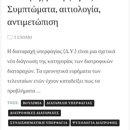
Συμπτώματα, αιτιολογία,
αντιμετώπιση
ΣΤΟ
1 ΣΧΌΛΙΟ
ΔΙΑΤΑΡΑΧΉ
Η διαταραχή υπερφαγίας (Δ.Υ.) είναι μια σχετικά
ΥΠΕΡΦΑΓΊΑΣ:
ΣΥΜΠΤΏΜΑΤΑ,
νέα διάγνωση της κατηγορίας των διατροφικών
ΑΙΤΙΟΛΟΓΊΑ,
ΑΝΤΙΜΕΤΏΠΙΣΗ
διαταραχών. Τα ερευνητικά ευρήματα των
τελευταίων ετών έχουν καταδείξει πως τα
προβλήματα …
TAGS:
ΒΟΥΛΙΜΊΑ
ΔΙΑΤΑΡΑΧΉ ΥΠΕΡΦΑΓΊΑΣ
ΔΙΑΤΡΟΦΙΚΈΣ ΔΙΑΤΑΡΑΧΈΣ
ΣΥΝΑΙΣΘΗΜΑΤΙΚΉ ΥΠΕΡΦΑΓΊΑ
ΨΥΧΟΛΟΓΊΑ ΔΙΑΤΡΟΦΉΣ