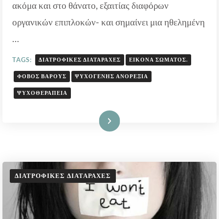
ΑΝΤΙΜΕΤΏΠΙΣΗ
ακόμα και στο θάνατο, εξαιτίας διαφόρων
οργανικών επιπλοκών- και σημαίνει μια ηθελημένη
…
TAGS:
ΔΙΑΤΡΟΦΙΚΈΣ ΔΙΑΤΑΡΑΧΈΣ
ΕΙΚΌΝΑ ΣΏΜΑΤΟΣ.
ΦΌΒΟΣ ΒΆΡΟΥΣ
ΨΥΧΟΓΕΝΉΣ ΑΝΟΡΕΞΊΑ
ΨΥΧΟΘΕΡΑΠΕΊΑ
Διαβάστε Περισσότερα
ΔΙΑΤΡΟΦΙΚΈΣ ΔΙΑΤΑΡΑΧΈΣ