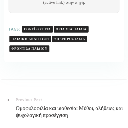
(active link)
στην πηγή.
TAGS:
ΓΟΝΕΪΚΌΤΗΤΑ
ΌΡΙΑ ΣΤΑ ΠΑΙΔΙΆ
ΠΑΙΔΙΚΉ ΑΝΆΠΤΥΞΗ
ΥΠΕΡΠΡΟΣΤΑΣΊΑ
ΦΡΟΝΤΙΔΑ ΠΑΙΔΙΟΥ
Post
Previous Post
Ομοφυλοφιλία και υιοθεσία: Μύθοι, αλήθειες και
ψυχολογική προσέγγιση
Navigation