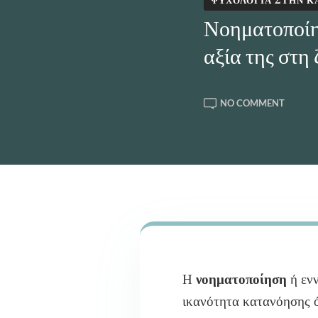
ΨΥΧΟΛΟΓΊΑ ΣΤΗΝ 
Νοηματοποίησ
αξία της στη
ON
NO COMMENT
ΝΟΗΜΑ
ΤΙ
ΕΊΝΑΙ
ΚΑΙ
ΠΟΙΑ
Η
ΑΞΊΑ
ΤΗΣ
ΣΤΗ
ΖΩΉ
Η
νοηματοποίηση
ή ενν
ικανότητα κατανόησης ό