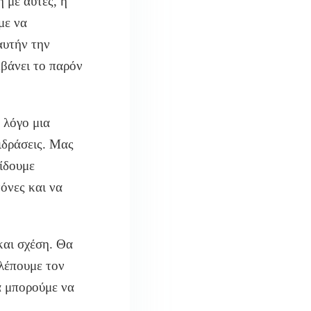
 με αυτές, η
με να
αυτήν την
μβάνει το παρόν
 λόγο μια
ιδράσεις. Μας
δίδουμε
όνες και να
και σχέση. Θα
λέπουμε τον
α μπορούμε να