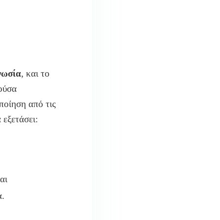
νωσία
, και το
ρούσα
ποίηση από τις
 εξετάσει:
αι
α.