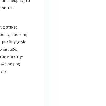
 οι επιθυμίες, τα
όηση των
γνωστικές
άσεις, τόσο τις
 μια διεργασία
ο επίπεδο,
τος και στην
υ» που μας
 την