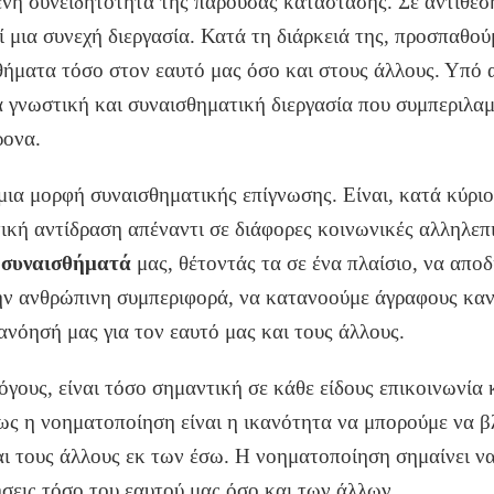
ένη συνειδητότητα της παρούσας κατάστασης. Σε αντίθεση
 μια συνεχή διεργασία. Κατά τη διάρκειά της, προσπαθού
ήματα τόσο στον εαυτό μας όσο και στους άλλους. Υπό 
ια γνωστική και συναισθηματική διεργασία που συμπεριλα
ρονα.
μια μορφή συναισθηματικής επίγνωσης. Είναι, κατά κύριο
τική αντίδραση απέναντι σε διάφορες κοινωνικές αλληλεπ
α
συναισθήματά
μας, θέτοντάς τα σε ένα πλαίσιο, να απο
ην ανθρώπινη συμπεριφορά,
να κατανοούμε άγραφους καν
νόησή μας για τον εαυτό μας και τους άλλους.
όγους, είναι τόσο σημαντική σε κάθε είδους επικοινωνία 
ς η νοηματοποίηση είναι η ικανότητα να μπορούμε να β
αι τους άλλους εκ των έσω. Η νοηματοποίηση σημαίνει ν
σεις τόσο του εαυτού μας όσο και των άλλων.