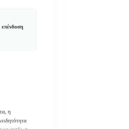
 επένδυση
τα, η
νειδητότητα