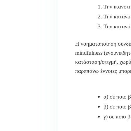
Την ικανότη
Την κατανό
Την κατανό
Η νοηματοποίηση συνδέε
mindfulness (ενσυνειδη
κατάσταση/στιγμή,
χωρίς
παραπάνω έννοιες μπορο
α) σε ποιο 
β) σε ποιο 
γ) σε
ποιο β