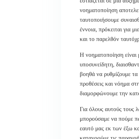
εστιάζεται σε μια αυξημ
νοηματοποίηση αποτελεί
ταυτοποιήσουμε συναισθ
έννοια, πρόκειται για μ
και το παρελθόν ταυτόχ
Η νοη
ματοποίηση είναι 
υποσυνείδητη, διαισθαν
βοηθά να ρυθμίζουμε τ
προθέσεις και νόημα στ
διαμορφώνουμε την κατα
Για όλους αυτούς τους λ
μπορούσαμε να πούμε πω
εαυτό μα
ς εκ των έξω κ
κατανοούμε τις παρα
νοή