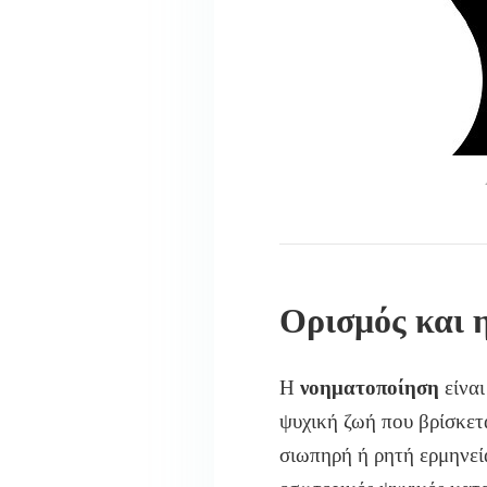
Ορισμός και 
Η
νοηματοποίηση
είνα
ψυχική ζωή που βρίσκετα
σιωπηρή ή ρητή ερμηνεί