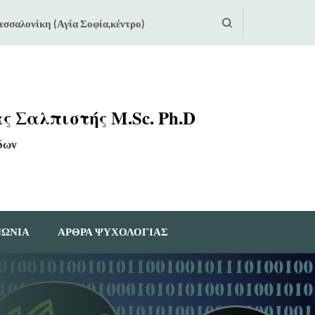
εσσαλονίκη (Αγία Σοφία,κέντρο)
ς Σαλπιστής M.Sc. Ph.D
δων
ΝΩΝΙΑ
ΆΡΘΡΑ ΨΥΧΟΛΟΓΊΑΣ