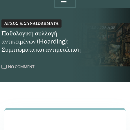
ΆΓΧΟΣ & ΣΥΝΑΙΣΘΉΜΑΤΑ
Παθολογική συλλογή
αντικειμένων (Hoarding):
Συμπτώματα και αντιμετώπιση
ON
NO COMMENT
ΠΑΘΟΛΟΓΙΚΉ
ΣΥΛΛΟΓΉ
ΑΝΤΙΚΕΙΜΈΝΩΝ
(HOARDING):
ΣΥΜΠΤΏΜΑΤΑ
ΚΑΙ
ΑΝΤΙΜΕΤΏΠΙΣΗ