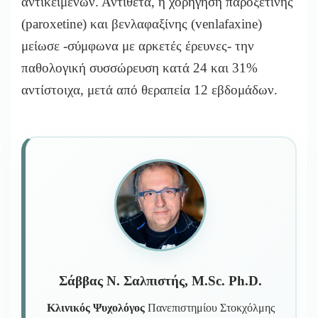
αντικειμένων. Αντίθετα, η χορήγηση παροξετίνης
(paroxetine) και βενλαφαξίνης (venlafaxine)
μείωσε -σύμφωνα με αρκετές έρευνες- την
παθολογική συσσώρευση κατά 24 και 31%
αντίστοιχα, μετά από θεραπεία 12 εβδομάδων.
Σάββας Ν. Σαλπιστής, M.Sc. Ph.D.
Κλινικός Ψυχολόγος
Πανεπιστημίου Στοκχόλμης