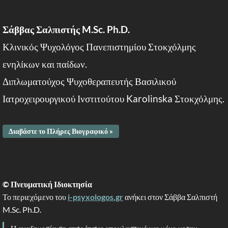
Σάββας Σαλπιστής M.Sc. Ph.D.
Κλινικός Ψυχολόγος Πανεπιστημίου Στοκχόλμης
ενηλίκων και παίδων.
Διπλωματούχος Ψυχοθεραπευτής Βασιλικού
Ιατροχειρουργικού Ινστιτούτου Karolinska Στοκχόλμης.
Διαβάστε το Πλήρες Βιογραφικό »
© Πνευματική Ιδιοκτησία
Το περιεχόμενο του
i-psyxologos.gr
ανήκει στον Σάββα Σαλπιστή
M.Sc. Ph.D.