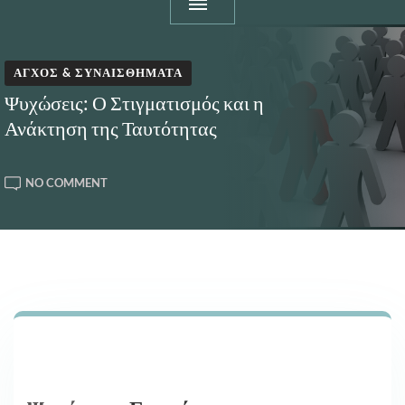
ΆΓΧΟΣ & ΣΥΝΑΙΣΘΉΜΑΤΑ
Ψυχώσεις: Ο Στιγματισμός και η
Ανάκτηση της Ταυτότητας
ON
NO COMMENT
ΨΥΧΏΣΕΙΣ:
Ο
ΣΤΙΓΜΑΤΙΣΜΌΣ
ΚΑΙ
Η
ΑΝΆΚΤΗΣΗ
ΤΗΣ
ΤΑΥΤΌΤΗΤΑΣ