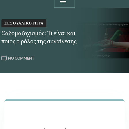
ΣΕΞΟΥΑΛΙΚΌΤΗΤΑ
Σαδομαζοχισμός: Τι είναι και
ποιος ο ρόλος της συναίνεσης
ON
NO COMMENT
ΣΑΔΟΜΑΖΟΧΙΣΜΌΣ:
ΤΙ
ΕΊΝΑΙ
ΚΑΙ
ΠΟΙΟΣ
Ο
ΡΌΛΟΣ
ΤΗΣ
ΣΥΝΑΊΝΕΣΗΣ