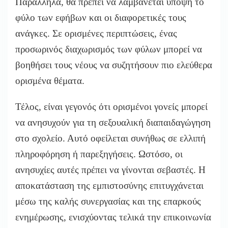
Παράλληλα, θα πρέπει να λαμβάνεται υπόψη το
φύλο των εφήβων και οι διαφορετικές τους
ανάγκες. Σε ορισμένες περιπτώσεις, ένας
προσωρινός διαχωρισμός των φύλων μπορεί να
βοηθήσει τους νέους να συζητήσουν πιο ελεύθερα
ορισμένα θέματα.
Τέλος, είναι γεγονός ότι ορισμένοι γονείς μπορεί
να ανησυχούν για τη σεξουαλική διαπαιδαγώγηση
στο σχολείο. Αυτό οφείλεται συνήθως σε ελλιπή
πληροφόρηση ή παρεξηγήσεις. Ωστόσο, οι
ανησυχίες αυτές πρέπει να γίνονται σεβαστές. Η
αποκατάσταση της εμπιστοσύνης επιτυγχάνεται
μέσω της καλής συνεργασίας και της επαρκούς
ενημέρωσης, ενισχύοντας τελικά την επικοινωνία