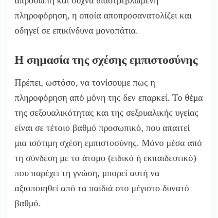
απρόσωπη και συχνά διαστρεβλωμένη
πληροφόρηση, η οποία αποπροσανατολίζει και
οδηγεί σε επικίνδυνα μονοπάτια.
Η σημασία της σχέσης εμπιστοσύνης
Πρέπει, ωστόσο, να τονίσουμε πως η
πληροφόρηση από μόνη της δεν επαρκεί. Το θέμα
της σεξουαλικότητας και της σεξουαλικής υγείας
είναι σε τέτοιο βαθμό προσωπικό, που απαιτεί
μια ισότιμη σχέση εμπιστοσύνης. Μόνο μέσα από
τη σύνδεση με το άτομο (ειδικό ή εκπαιδευτικό)
που παρέχει τη γνώση, μπορεί αυτή να
αξιοποιηθεί από τα παιδιά στο μέγιστο δυνατό
βαθμό.