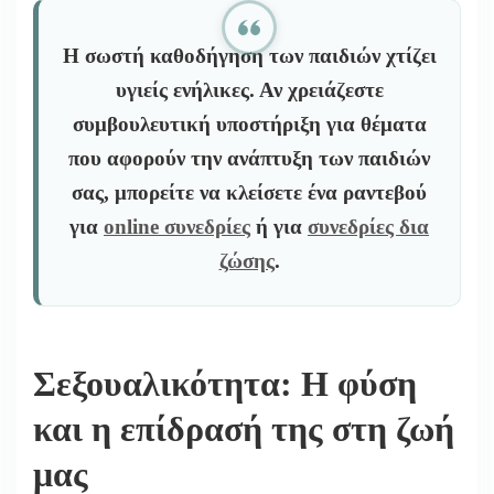
Η σωστή καθοδήγηση των παιδιών χτίζει
υγιείς ενήλικες. Αν χρειάζεστε
συμβουλευτική υποστήριξη για θέματα
που αφορούν την ανάπτυξη των παιδιών
σας, μπορείτε να κλείσετε ένα ραντεβού
για
online συνεδρίες
ή για
συνεδρίες δια
ζώσης
.
Σεξουαλικότητα: Η φύση
και η επίδρασή της στη ζωή
μας