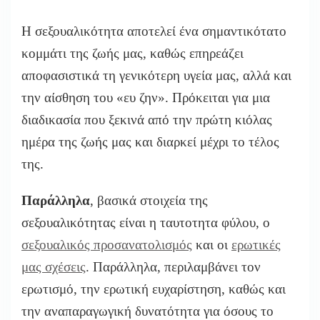
Η σεξουαλικότητα αποτελεί ένα σημαντικότατο
κομμάτι της ζωής μας, καθώς επηρεάζει
αποφασιστικά τη γενικότερη υγεία μας, αλλά και
την αίσθηση του «ευ ζην». Πρόκειται για μια
διαδικασία που ξεκινά από την πρώτη κιόλας
ημέρα της ζωής μας και διαρκεί μέχρι το τέλος
της.
Παράλληλα
, βασικά στοιχεία της
σεξουαλικότητας είναι η ταυτοτητα φύλου, ο
σεξουαλικός προσανατολισμός
και οι
ερωτικές
μας σχέσεις
. Παράλληλα, περιλαμβάνει τον
ερωτισμό, την ερωτική ευχαρίστηση, καθώς και
την αναπαραγωγική δυνατότητα για όσους το