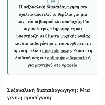
Η
σεξουαλική διαπαιδαγώγηση στο
σχολείο
αποτελεί το θεμέλιο για μια
κοινωνία σεβασμού και αποδοχής. Για
περισσότερες πληροφορίες και
υποστήριξη σε θέματα ψυχικής υγείας
και διαπαιδαγώγησης, επισκεφθείτε την
αρχική σελίδα
i-psyxologos.gr
. Είμαι στη
διάθεσή σας για
online ψυχοθεραπεία
ή
για
ραντεβού στο γραφείο
.
Σεξουαλική διαπαιδαγώγηση: Μια
γενική προσέγγιση