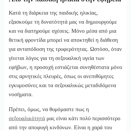
Κατά τη διάρκεια της παιδικής ηλικίας,
εξασκούμε τη δυνατότητά μας να δημιουργούμε
και να διατηρούμε σχέσεις. Μόνο μέσα από μια
θετική φροντίδα μπορεί να αποκτηθεί η διάθεση
για ανταπόδοση της τρυφερότητας. Ωστόσο, όταν
γίνεται λόγος για τη σεξουαλική υγεία των
εφήβων, η προσοχή εστιάζεται συνηθέστατα μόνο
στις αρνητικές πλευρές, όπως οι ανεπιθύμητες
εγκυμοσύνες και τα σεξουαλικώς μεταδιδόμενα
νοσήματα.
Πρέπει, όμως, να θυμόμαστε πως η
σεξουαλικότητά
μας είναι κάτι πολύ περισσότερο
από την αποφυγή κινδύνων. Είναι η χαρά του