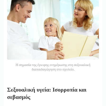
Η σημασία της έγκυρης ενημέρωσης στη σεξουαλική
διαπαιδαγώγηση στο σχολείο.
Σεξουαλική υγεία: Ισορροπία και
σεβασμός