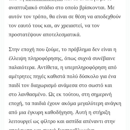
αναπτυξιακό στάδιο στο οποίο βρίσκονται. Με
αυτόν τον τρόπο, θα είναι σε θέση να αποδεχθούν
τον εαυτό τους και, αν χρειαστεί, να τον
προστατέψουν αποτελεσματικά.
Στην εποχή που ζούμε, το πρόβλημα δεν είναι η
έλλειψη πληροφόρησης, όπως συχνά συνέβαινε
παλαιότερα. Αντίθετα, η υπερπληροφόρηση από
αμέτρητες πηγές καθιστά πολύ δύσκολο για ένα
παιδί τον διαχωρισμό ανάμεσα στο σωστό και
στο λανθασμένο. Ως εκ τούτου, στη σημερινή
εποχή, τα παιδιά έχουν ακόμα μεγαλύτερη ανάγκη
από μια έγκυρη καθοδήγηση. Αυτή η στήριξη
λειτουργεί ως φίλτρο και ασπίδα απέναντι στην