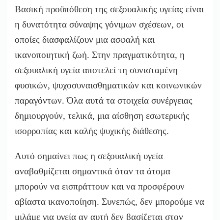
Βασική προϋπόθεση της σεξουαλικής υγείας είναι
η δυνατότητα σύναψης γόνιμων σχέσεων, οι
οποίες διασφαλίζουν μια ασφαλή και
ικανοποιητική ζωή. Στην πραγματικότητα, η
σεξουαλική υγεία αποτελεί τη συνισταμένη
φυσικών, ψυχοσυναισθηματικών και κοινωνικών
παραγόντων. Όλα αυτά τα στοιχεία συνέργειας
δημιουργούν, τελικά, μια αίσθηση εσωτερικής
ισορροπίας και καλής ψυχικής διάθεσης.
Αυτό σημαίνει πως η σεξουαλική υγεία
αναβαθμίζεται σημαντικά όταν τα άτομα
μπορούν να εισπράττουν και να προσφέρουν
αβίαστα ικανοποίηση. Συνεπώς, δεν μπορούμε να
μιλάμε για υγεία αν αυτή δεν βασίζεται στον