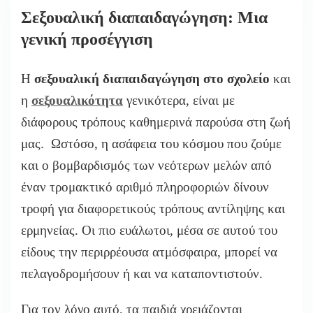
ΨΥΧΙΚΉ
Σεξουαλική διαπαιδαγώγηση: Μια
ΥΓΕΊΑ
ΤΩΝ
γενική προσέγγιση
ΠΑΙΔΙΏΝ;
Η
σεξουαλική διαπαιδαγώγηση στο σχολείο
και
η
σεξουαλικότητα
γενικότερα, είναι με
διάφορους τρόπους καθημερινά παρούσα στη ζωή
μας. Ωστόσο, η ασάφεια του κόσμου που ζούμε
και ο βομβαρδισμός των νεότερων μελών από
έναν τρομακτικό αριθμό πληροφοριών δίνουν
τροφή για διαφορετικούς τρόπους αντίληψης και
ερμηνείας. Οι πιο ευάλωτοι, μέσα σε αυτού του
είδους την περιρρέουσα ατμόσφαιρα, μπορεί να
πελαγοδρομήσουν ή και να καταποντιστούν.
Για τον λόγο αυτό, τα παιδιά χρειάζονται