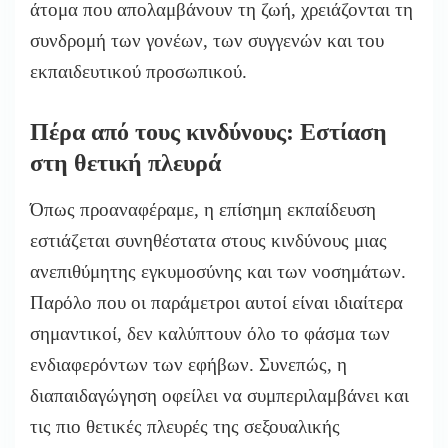
άτομα που απολαμβάνουν τη ζωή, χρειάζονται τη
συνδρομή των γονέων, των συγγενών και του
εκπαιδευτικού προσωπικού.
Πέρα από τους κινδύνους: Εστίαση
στη θετική πλευρά
Όπως προαναφέραμε, η επίσημη εκπαίδευση
εστιάζεται συνηθέστατα στους κινδύνους μιας
ανεπιθύμητης εγκυμοσύνης και των νοσημάτων.
Παρόλο που οι παράμετροι αυτοί είναι ιδιαίτερα
σημαντικοί, δεν καλύπτουν όλο το φάσμα των
ενδιαφερόντων των εφήβων. Συνεπώς, η
διαπαιδαγώγηση οφείλει να συμπεριλαμβάνει και
τις πιο θετικές πλευρές της σεξουαλικής