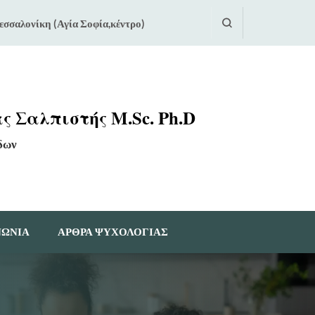
εσσαλονίκη (Αγία Σοφία,κέντρο)
ς Σαλπιστής M.Sc. Ph.D
δων
ΝΩΝΙΑ
ΆΡΘΡΑ ΨΥΧΟΛΟΓΊΑΣ