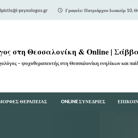
lpistis@i-psyxologos.gr
Γραφείο: Πατριάρχου Ιωακείμ 10, Θ
ος στη Θεσσαλονίκη & Online | Σάββα
χολόγος – ψυχοθεραπευτής στη Θεσσαλονίκη ενηλίκων και παί
ΜΟΡΦΕΣ ΘΕΡΑΠΕΙΑΣ
ONLINE ΣΥΝΕΔΡΙΕΣ
ΕΠΙΚΟΙ