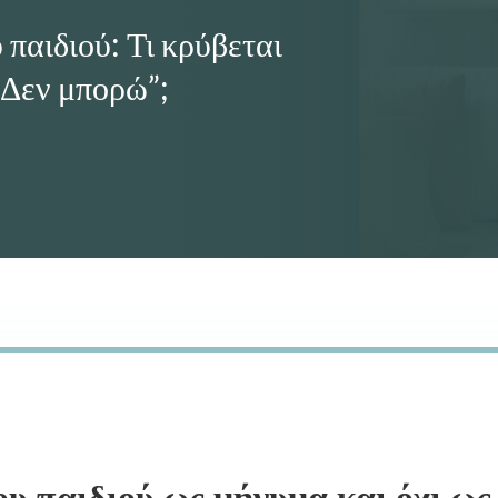
 παιδιού: Τι κρύβεται
“Δεν μπορώ”;
ΧΊΑ
Ύ:
ΤΑΙ
”;