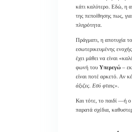
κάτι καλύτερο. Εδώ, η 
της πεποίθησης πως, για
πληρότητα.
Πράγματι, η αποτυχία το
εσωτερικευμένης ενοχής 
έχει μάθει να είναι «κα
φωνή του
Υπερεγώ
– εκ
είναι ποτέ αρκετό. Αν κ
άξιζες. Εσύ φταις»
.
Και τότε, το παιδί —ή ο
παρατά σχέδια, καθυστερ