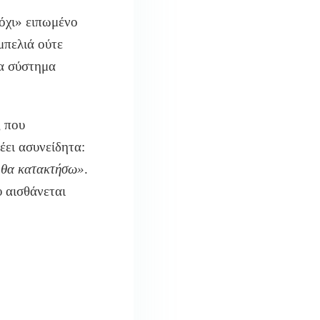
«όχι» ειπωμένο
μπελιά ούτε
να σύστημα
ς που
έει ασυνείδητα:
ν θα κατακτήσω»
.
υ αισθάνεται