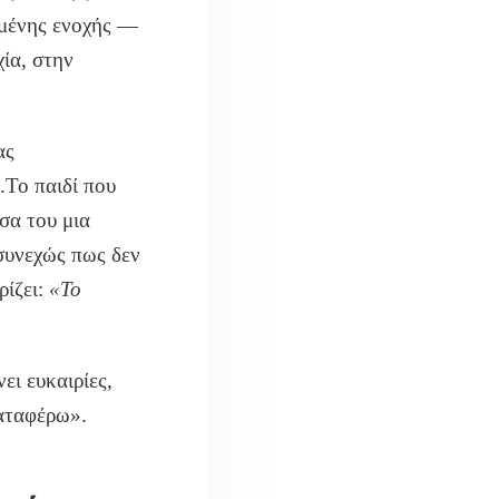
υμένης ενοχής —
χία, στην
ας
.Το παιδί που
έσα του μια
συνεχώς πως δεν
ρίζει:
«Το
νει ευκαιρίες,
καταφέρω».