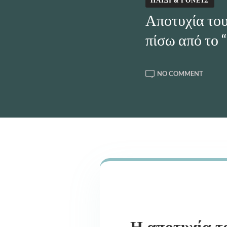
ΠΑΙΔΊ & ΓΟΝΕΊΣ
Αποτυχία του
πίσω από το 
ON
NO COMMENT
ΑΠΟΤΥ
ΤΟΥ
ΠΑΙΔΙΟ
ΤΙ
ΚΡΎΒΕ
ΠΊΣΩ
ΑΠΌ
ΤΟ
“ΔΕΝ
ΜΠΟΡΏ