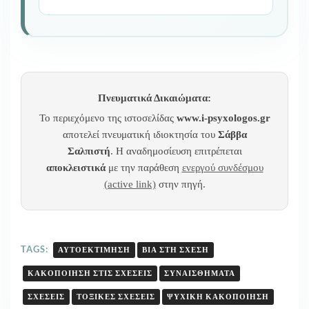
Πνευματικά Δικαιώματα:
Το περιεχόμενο της ιστοσελίδας
www.i-psyxologos.gr
αποτελεί πνευματική ιδιοκτησία του
Σάββα
Σαλπιστή
. Η αναδημοσίευση επιτρέπεται
αποκλειστικά
με την παράθεση
ενεργού συνδέσμου
(active link)
στην πηγή.
TAGS:
ΑΥΤΟΕΚΤΊΜΗΣΗ
ΒΊΑ ΣΤΗ ΣΧΈΣΗ
ΚΑΚΟΠΟΊΗΣΗ ΣΤΙΣ ΣΧΈΣΕΙΣ
ΣΥΝΑΙΣΘΉΜΑΤΑ
ΣΧΈΣΕΙΣ
ΤΟΞΙΚΈΣ ΣΧΈΣΕΙΣ
ΨΥΧΙΚΉ ΚΑΚΟΠΟΊΗΣΗ