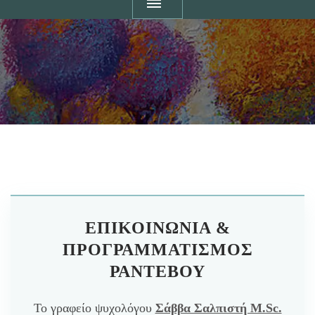
ΕΠΙΚΟΙΝΩΝΊΑ &
ΠΡΟΓΡΑΜΜΑΤΙΣΜΌΣ
ΡΑΝΤΕΒΟΎ
Το γραφείο ψυχολόγου
Σάββα Σαλπιστή M.Sc.