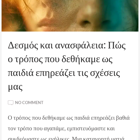
Δεσμός και ανασφάλεια: Πώς
ο τρόπος που δεθήκαμε ως
παιδιά επηρεάζει τις σχέσεις
μας
ON
NO COMMENT
ΔΕΣΜΌΣ
Ο τρόπος που δεθήκαμε ως παιδιά επηρεάζει βαθιά
ΚΑΙ
ΑΝΑΣΦΆΛΕΙΑ:
τον τρόπο που αγαπάμε, εμπιστευόμαστε και
ΠΏΣ
Ο
συνδεόμαστε ως ενήλικες. Μια κατανοητή ματιά