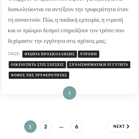
ΠΟΥ
δυσκολεύονται να αντέξουν την τρυφερότητα όταν
ΦΟΒΌΜΑΣΤΕ
τη συναντούν. Πώς η παιδική εμπειρία, η ντροπή
και οι πρώιμοι δεσμοί επηρεάζουν τον τρόπο που
δεχόμαστε την εγγύτητα στις σχέσεις μας;
TAGS:
ΘΕΩΡΊΑ ΠΡΟΣΚΌΛΛΗΣΗΣ
ΝΤΡΟΠΉ
ΟΙΚΕΙΌΤΗΤΑ ΣΤΙΣ ΣΧΈΣΕΙΣ
ΣΥΝΑΙΣΘΗΜΑΤΙΚΉ ΕΓΓΎΤΗΤΑ
ΦΌΒΟΣ ΤΗΣ ΤΡΥΦΕΡΌΤΗΤΑΣ
Διαβάστε Περισσότερα
Σελιδοποίηση
…
PAGE
PAGE
PAGE
1
2
6
NEXT