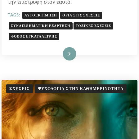
την επιστροφή στον εαυτό.
TAGS:
ΑΥΤΟΕΚΤΊΜΗΣΗ
ΌΡΙΑ ΣΤΙΣ ΣΧΈΣΕΙΣ
ΣΥΝΑΙΣΘΗΜΑΤΙΚΉ ΕΞΆΡΤΗΣΗ
ΤΟΞΙΚΈΣ ΣΧΈΣΕΙΣ
ΦΌΒΟΣ ΕΓΚΑΤΆΛΕΙΨΗΣ
Διαβάστε Περισσότερα
ΣΧΈΣΕΙΣ
ΨΥΧΟΛΟΓΊΑ ΣΤΗΝ ΚΑΘΗΜΕΡΙΝΌΤΗΤΑ