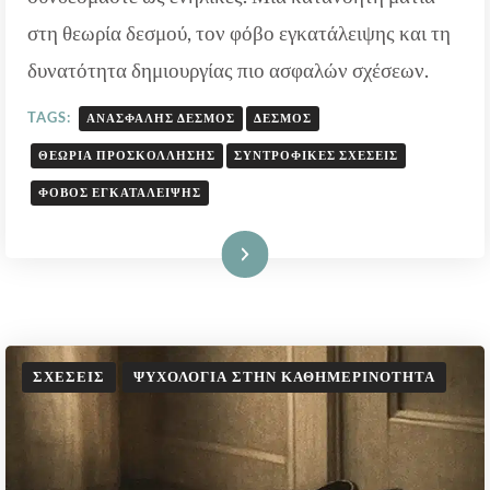
ΤΡΌΠΟΣ
στη θεωρία δεσμού, τον φόβο εγκατάλειψης και τη
ΠΟΥ
ΔΕΘΉΚΑΜΕ
δυνατότητα δημιουργίας πιο ασφαλών σχέσεων.
ΩΣ
ΠΑΙΔΙΆ
TAGS:
ΑΝΑΣΦΑΛΉΣ ΔΕΣΜΌΣ
ΔΕΣΜΌΣ
ΕΠΗΡΕΆΖΕΙ
ΘΕΩΡΊΑ ΠΡΟΣΚΌΛΛΗΣΗΣ
ΣΥΝΤΡΟΦΙΚΈΣ ΣΧΈΣΕΙΣ
ΤΙΣ
ΣΧΈΣΕΙΣ
ΦΌΒΟΣ ΕΓΚΑΤΆΛΕΙΨΗΣ
ΜΑΣ
Διαβάστε Περισσότερα
ΣΧΈΣΕΙΣ
ΨΥΧΟΛΟΓΊΑ ΣΤΗΝ ΚΑΘΗΜΕΡΙΝΌΤΗΤΑ