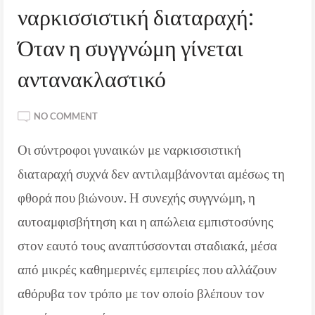
ναρκισσιστική διαταραχή:
Όταν η συγγνώμη γίνεται
αντανακλαστικό
ON
NO COMMENT
ΣΎΝΤΡΟΦΟΙ
Οι σύντροφοι γυναικών με ναρκισσιστική
ΓΥΝΑΙΚΏΝ
ΜΕ
διαταραχή συχνά δεν αντιλαμβάνονται αμέσως τη
ΝΑΡΚΙΣΣΙΣΤΙΚΉ
ΔΙΑΤΑΡΑΧΉ:
φθορά που βιώνουν. Η συνεχής συγγνώμη, η
ΌΤΑΝ
αυτοαμφισβήτηση και η απώλεια εμπιστοσύνης
Η
ΣΥΓΓΝΏΜΗ
στον εαυτό τους αναπτύσσονται σταδιακά, μέσα
ΓΊΝΕΤΑΙ
από μικρές καθημερινές εμπειρίες που αλλάζουν
ΑΝΤΑΝΑΚΛΑΣΤΙΚΌ
αθόρυβα τον τρόπο με τον οποίο βλέπουν τον