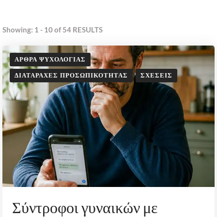
Showing: 1 - 10 of 54 RESULTS
ΆΡΘΡΑ ΨΥΧΟΛΟΓΊΑΣ
ΔΙΑΤΑΡΑΧΈΣ ΠΡΟΣΩΠΙΚΌΤΗΤΑΣ
ΣΧΈΣΕΙΣ
Σύντροφοι γυναικών με