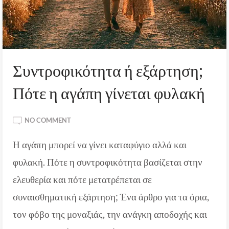
Συντροφικότητα ή εξάρτηση;
Πότε η αγάπη γίνεται φυλακή
ON
NO COMMENT
ΣΥΝΤΡΟΦΙΚΌΤΗΤΑ
Η αγάπη μπορεί να γίνει καταφύγιο αλλά και
Ή Ε
ΞΆΡΤΗΣΗ; Π
φυλακή. Πότε η συντροφικότητα βασίζεται στην
ΌΤΕ Η
Α
ελευθερία και πότε μετατρέπεται σε
ΓΆΠΗ Γ
συναισθηματική εξάρτηση; Ένα άρθρο για τα όρια,
ΊΝΕΤΑΙ Φ
ΥΛΑΚΉ
τον φόβο της μοναξιάς, την ανάγκη αποδοχής και