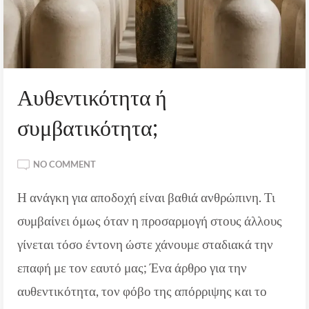
Αυθεντικότητα ή
συμβατικότητα;
ON
NO COMMENT
ΑΥΘΕΝΤΙΚΌΤΗΤΑ
Η ανάγκη για αποδοχή είναι βαθιά ανθρώπινη. Τι
Ή Σ
ΥΜΒΑΤΙΚΌΤΗΤΑ;
συμβαίνει όμως όταν η προσαρμογή στους άλλους
γίνεται τόσο έντονη ώστε χάνουμε σταδιακά την
επαφή με τον εαυτό μας; Ένα άρθρο για την
αυθεντικότητα, τον φόβο της απόρριψης και το