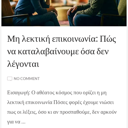
Μη λεκτική επικοινωνία: Πώς
να καταλαβαίνουμε όσα δεν
λέγονται
ON
NO COMMENT
ΜΗ
Εισαγωγή: Ο αθέατος κόσμος που ορίζει η μη
ΛΕΚΤΙΚΉ
ΕΠΙΚΟΙΝΩΝΊΑ:
λεκτική επικοινωνία Πόσες φορές έχουμε νιώσει
ΠΏΣ
ΝΑ
πως οι λέξεις, όσο κι αν προσπαθούμε, δεν αρκούν
ΚΑΤΑΛΑΒΑΊΝΟΥΜΕ
για να …
ΌΣΑ