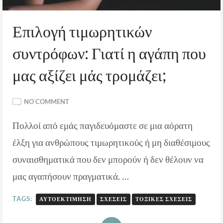
Επιλογή τιμωρητικών
συντρόφων: Γιατί η αγάπη που
μας αξίζει μάς τρομάζει;
ON
NO COMMENT
ΕΠΙΛΟΓΉ
Πολλοί από εμάς παγιδευόμαστε σε μια αόρατη
ΤΙΜΩΡΗΤΙΚΏΝ
ΣΥΝΤΡΌΦΩΝ:
έλξη για ανθρώπους τιμωρητικούς ή μη διαθέσιμους
ΓΙΑΤΊ
Η
συναισθηματικά που δεν μπορούν ή δεν θέλουν να
ΑΓΆΠΗ
μας αγαπήσουν πραγματικά. …
ΠΟΥ
ΜΑΣ
TAGS:
ΑΥΤΟΕΚΤΊΜΗΣΗ
ΣΧΈΣΕΙΣ
ΤΟΞΙΚΈΣ ΣΧΈΣΕΙΣ
ΑΞΊΖΕΙ
ΜΆΣ
ΤΡΟΜΆΖΕΙ;