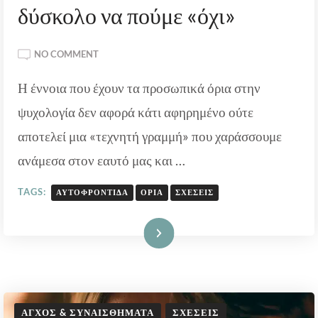
δύσκολο να πούμε «όχι»
ON
NO COMMENT
ΠΡΟΣΩΠΙΚΆ
Η έννοια που έχουν τα προσωπικά όρια στην
ΌΡΙΑ:
ΓΙΑΤΊ
ψυχολογία δεν αφορά κάτι αφηρημένο ούτε
ΕΊΝΑΙ
ΔΎΣΚΟΛΟ
αποτελεί μια «τεχνητή γραμμή» που χαράσσουμε
ΝΑ
ανάμεσα στον εαυτό μας και …
ΠΟΎΜΕ
«ΌΧΙ»
TAGS:
ΑΥΤΟΦΡΟΝΤΊΔΑ
ΌΡΙΑ
ΣΧΈΣΕΙΣ
Διαβάστε Περισσότερα
ΆΓΧΟΣ & ΣΥΝΑΙΣΘΉΜΑΤΑ
ΣΧΈΣΕΙΣ