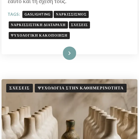
εαυτό και τη σχέση τους.
TAGS:
GASLIGHTING
ΝΑΡΚΙΣΣΙΣΜΌΣ
ΝΑΡΚΙΣΣΙΣΤΙΚΉ ΔΙΑΤΑΡΑΧΉ
ΣΧΈΣΕΙΣ
ΨΥΧΟΛΟΓΙΚΉ ΚΑΚΟΠΟΊΗΣΗ
Διαβάστε Περισσότερα
ΣΧΈΣΕΙΣ
ΨΥΧΟΛΟΓΊΑ ΣΤΗΝ ΚΑΘΗΜΕΡΙΝΌΤΗΤΑ