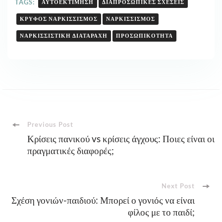
TAGS:
ΑΥΤΟΕΚΤΊΜΗΣΗ
ΔΙΑΠΡΟΣΩΠΙΚΈΣ ΣΧΈΣΕΙΣ
ΚΡΥΦΌΣ ΝΑΡΚΙΣΣΙΣΜΌΣ
ΝΑΡΚΙΣΣΙΣΜΌΣ
ΝΑΡΚΙΣΣΙΣΤΙΚΉ ΔΙΑΤΑΡΑΧΉ
ΠΡΟΣΩΠΙΚΌΤΗΤΑ
Post
Previous Post
Κρίσεις πανικού vs κρίσεις άγχους: Ποιες είναι οι
πραγματικές διαφορές;
Navigation
Next Post
Σχέση γονιών-παιδιού: Μπορεί ο γονιός να είναι
φίλος με το παιδί;