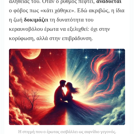
αλήθειας του. Όταν ο ρυθμός πέφτει,
αναδύεται
ο φόβος πως «κάτι χάθηκε». Εδώ ακριβώς, η ίδια
η ζωή
δοκιμάζει
τη δυνατότητα του
κεραυνοβόλου έρωτα να εξελιχθεί: όχι στην
κορύφωση, αλλά στην επιβράδυνση.
Η στιγμή που ο έρωτας εισβάλλει ως αιφνίδιο γεγονός.