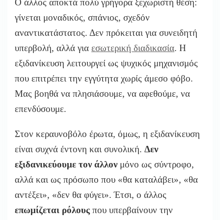
Ο άλλος αποκτά πολύ γρήγορα ξεχωριστή θέση:
γίνεται μοναδικός,
σπάνιος,
σχεδόν
αναντικατάστατος.
Δεν πρόκειται για συνειδητή
υπερβολή,
αλλά για
εσωτερική διαδικασία
.
Η
εξιδανίκευση λειτουργεί ως ψυχικός μηχανισμός
που επιτρέπει την εγγύτητα χωρίς άμεσο φόβο.
Μας βοηθά να πλησιάσουμε,
να αφεθούμε,
να
επενδύσουμε.
Στον κεραυνοβόλο έρωτα,
όμως,
η εξιδανίκευση
είναι συχνά έντονη και συνολική.
Δεν
εξιδανικεύουμε τον άλλον
μόνο ως σύντροφο,
αλλά και ως πρόσωπο που «θα καταλάβει»,
«θα
αντέξει»,
«δεν θα φύγει».
Έτσι,
ο άλλος
επωμίζεται ρόλους
που υπερβαίνουν την