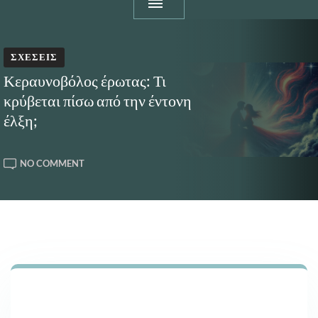
ΣΧΈΣΕΙΣ
Κεραυνοβόλος έρωτας: Τι
κρύβεται πίσω από την έντονη
έλξη;
ON
NO COMMENT
ΚΕΡΑΥΝΟΒΌΛΟΣ
ΈΡΩΤΑΣ:
ΤΙ
ΚΡΎΒΕΤΑΙ
ΠΊΣΩ
ΑΠΌ
ΤΗΝ
ΈΝΤΟΝΗ
ΈΛΞΗ;