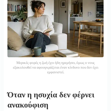
Μερικές φορές η ζωή έχει ήδη ηρεμήσει, όμως ο νους
εξακολουθεί να αφουγκράζεται έναν κίνδυνο που δεν έχει
εμφανιστεί.
Όταν η ησυχία δεν φέρνει
ανακούφιση