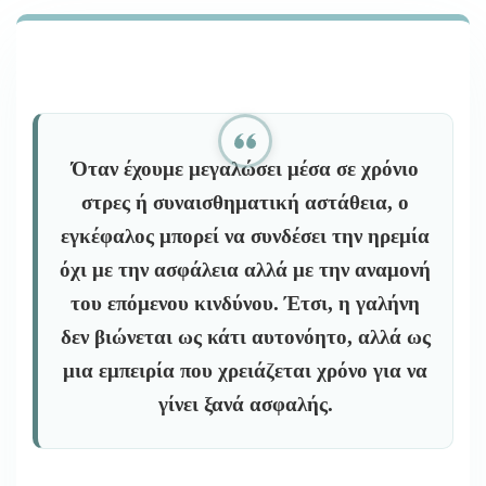
ΜΟΙΆΖΕΙ
ΕΠΙΚΊΝΔΥΝΗ:
ΓΙΑΤΊ
ΜΕΡΙΚΟΊ
ΆΝΘΡΩΠΟΙ
ΔΕΝ
ΜΠΟΡΟΎΝ
Όταν έχουμε μεγαλώσει μέσα σε χρόνιο
ΝΑ
ΣΤΑΜΑΤΉΣΟΥΝ
στρες ή συναισθηματική αστάθεια, ο
ΝΑ
εγκέφαλος μπορεί να συνδέσει την ηρεμία
ΒΡΊΣΚΟΝΤΑΙ
ΣΕ
όχι με την ασφάλεια αλλά με την αναμονή
ΚΑΤΆΣΤΑΣΗ
του επόμενου κινδύνου. Έτσι, η γαλήνη
ΕΠΙΒΊΩΣΗΣ;
δεν βιώνεται ως κάτι αυτονόητο, αλλά ως
μια εμπειρία που χρειάζεται χρόνο για να
γίνει ξανά ασφαλής.