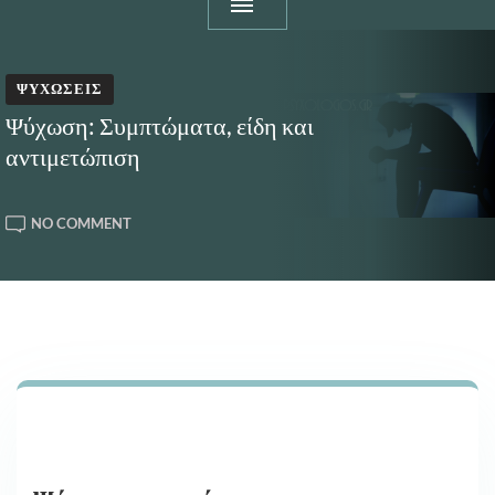
ΨΥΧΏΣΕΙΣ
Ψύχωση: Συμπτώματα, είδη και
αντιμετώπιση
ON
NO COMMENT
ΨΎΧΩΣΗ:
ΣΥΜΠΤΏΜΑΤΑ,
ΕΊΔΗ
ΚΑΙ
ΑΝΤΙΜΕΤΏΠΙΣΗ