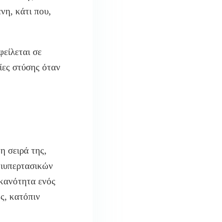
νη, κάτι που,
είλεται σε
ίες στύσης όταν
η σειρά της,
τιυπερτασικών
ικανότητα ενός
ς, κατόπιν