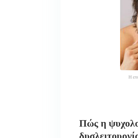
Η επ
Πώς η ψυχολο
δυσλειτουργί