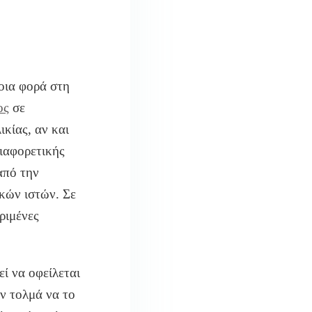
οια φορά στη
ος
σε
κίας, αν και
διαφορετικής
από την
κών ιστών. Σε
ριμένες
εί να οφείλεται
εν τολμά να το