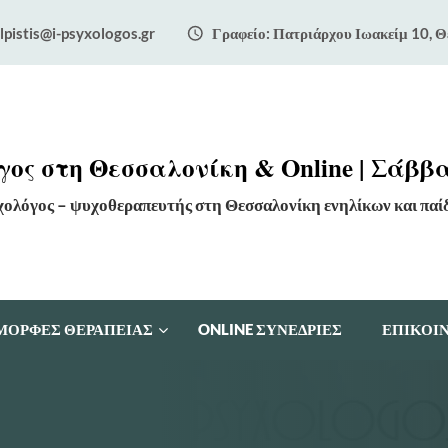
lpistis@i-psyxologos.gr
Γραφείο: Πατριάρχου Ιωακείμ 10, Θ
ος στη Θεσσαλονίκη & Online | Σάββα
χολόγος – ψυχοθεραπευτής στη Θεσσαλονίκη ενηλίκων και παί
ΜΟΡΦΕΣ ΘΕΡΑΠΕΙΑΣ
ONLINE ΣΥΝΕΔΡΙΕΣ
ΕΠΙΚΟΙ