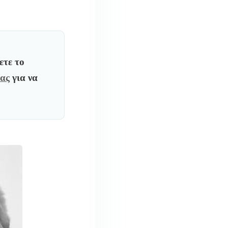
ετε το
ίας
για να