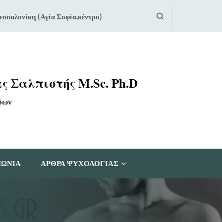
εσσαλονίκη (Αγία Σοφία,κέντρο)
ς Σαλπιστής M.Sc. Ph.D
δων
ΝΩΝΙΑ
ΆΡΘΡΑ ΨΥΧΟΛΟΓΊΑΣ