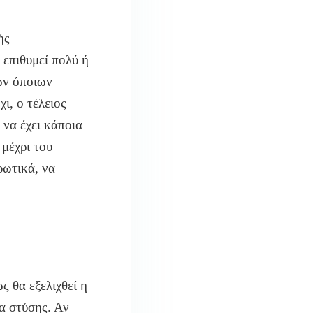
ής
 επιθυμεί πολύ ή
των όποιων
ι, ο τέλειος
 να έχει κάποια
 μέχρι του
ρωτικά, να
ς θα εξελιχθεί η
α στύσης. Αν