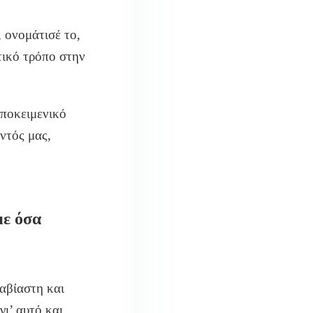
 ονομάτισέ το,
τικό τρόπο στην
υποκειμενικό
ντός μας,
με όσα
αβίαστη και
γι’ αυτό και