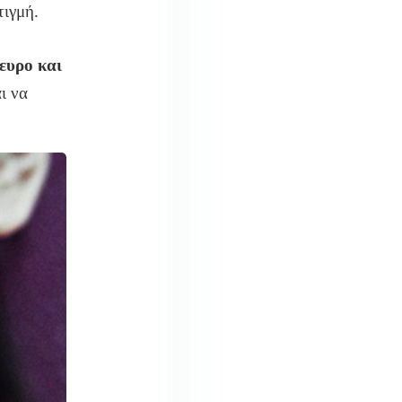
ιγμή.
ευρο και
ι να