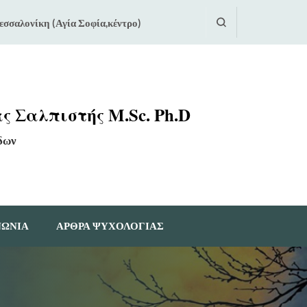
εσσαλονίκη (Αγία Σοφία,κέντρο)
ς Σαλπιστής M.Sc. Ph.D
δων
ΝΩΝΙΑ
ΆΡΘΡΑ ΨΥΧΟΛΟΓΊΑΣ