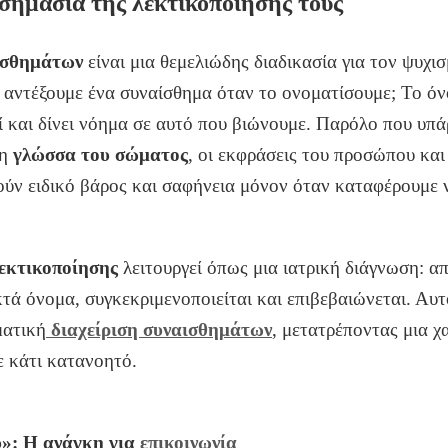
σημασία της λεκτικοποίησης τους
ισθημάτων
είναι μια θεμελιώδης διαδικασία για τον ψυχισ
 αντέξουμε ένα συναίσθημα όταν το ονοματίσουμε; Το όν
ί και δίνει νόημα σε αυτό που βιώνουμε. Παρόλο που υπά
 η
γλώσσα του σώματος
, οι εκφράσεις του προσώπου και 
ύν ειδικό βάρος και σαφήνεια μόνον όταν καταφέρουμε 
εκτικοποίησης
λειτουργεί όπως μια ιατρική διάγνωση: α
ά όνομα, συγκεκριμενοποιείται και επιβεβαιώνεται. Αυτ
ματική
διαχείριση συναισθημάτων
, μετατρέποντας μια χ
 κάτι κατανοητό.
υ»: Η ανάγκη για
επικοινωνία