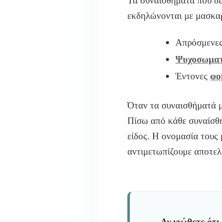
Τα συναισθήματα που δε
εκδηλώνονται με μασκα
Απρόσμενες
Ψυχοσωματ
Έντονες
φο
Όταν τα συναισθήματά μ
Πίσω από κάθε συναίσθη
είδος. Η ονομασία τους 
αντιμετωπίζουμε αποτελ
Αν νιώθετε ότι