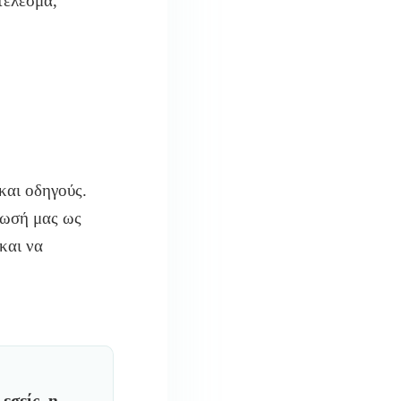
τέλεσμα,
και οδηγούς.
ίωσή μας ως
και να
εσείς, η