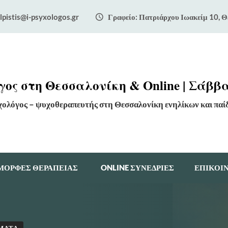
lpistis@i-psyxologos.gr
Γραφείο: Πατριάρχου Ιωακείμ 10, Θ
ος στη Θεσσαλονίκη & Online | Σάββα
χολόγος – ψυχοθεραπευτής στη Θεσσαλονίκη ενηλίκων και παί
ΜΟΡΦΕΣ ΘΕΡΑΠΕΙΑΣ
ONLINE ΣΥΝΕΔΡΙΕΣ
ΕΠΙΚΟΙ