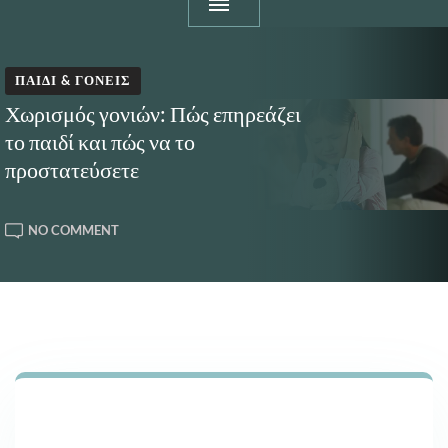
ΠΑΙΔΊ & ΓΟΝΕΊΣ
Χωρισμός γονιών: Πώς επηρεάζει
το παιδί και πώς να το
προστατεύσετε
ON
NO COMMENT
ΧΩΡΙΣΜΌΣ
ΓΟΝΙΏΝ:
ΠΏΣ
ΕΠΗΡΕΆΖΕΙ
ΤΟ
ΠΑΙΔΊ
ΚΑΙ
ΠΏΣ
ΝΑ