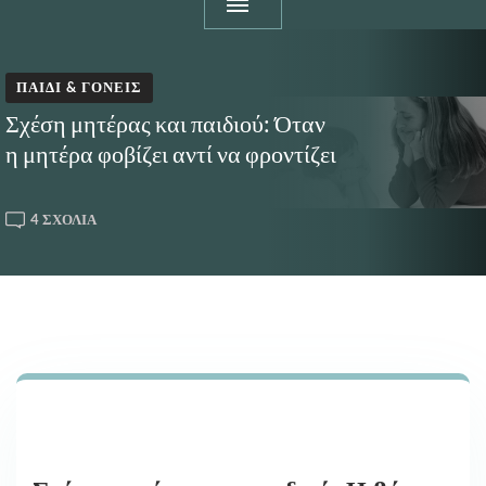
ΠΑΙΔΊ & ΓΟΝΕΊΣ
Σχέση μητέρας και παιδιού: Όταν
η μητέρα φοβίζει αντί να φροντίζει
ΣΤΟ
4 ΣΧΌΛΙΑ
ΣΧΈΣΗ
ΜΗΤΈΡΑΣ
ΚΑΙ
ΠΑΙΔΙΟΎ:
ΌΤΑΝ
Η
ΜΗΤΈΡΑ
ΦΟΒΊΖΕΙ
ΑΝΤΊ
ΝΑ
ΦΡΟΝΤΊΖΕΙ